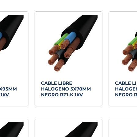
últimos
CABLE LIBRE
CABLE L
5X95MM
HALOGENO 5X70MM
HALOGE
 1KV
NEGRO RZ1-K 1KV
NEGRO R