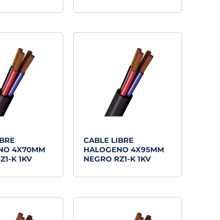
IBRE
CABLE LIBRE
NO 4X70MM
HALOGENO 4X95MM
Z1-K 1KV
NEGRO RZ1-K 1KV