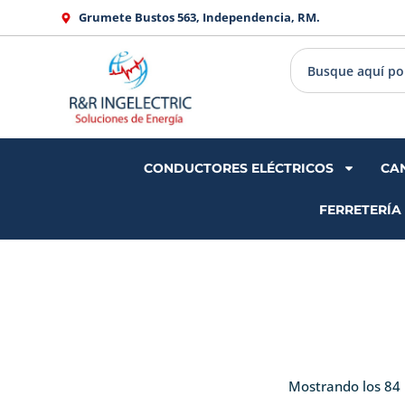
Ir
Grumete Bustos 563, Independencia, RM.
al
contenido
CONDUCTORES ELÉCTRICOS
CA
FERRETERÍA
Mostrando los 84 