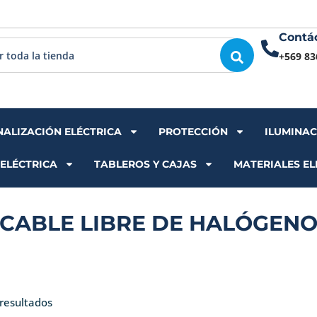
Contá
+569 83
NALIZACIÓN ELÉCTRICA
PROTECCIÓN
ILUMINA
 ELÉCTRICA
TABLEROS Y CAJAS
MATERIALES EL
CABLE LIBRE DE HALÓGEN
Ordenado
por
resultados
los