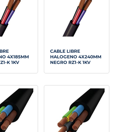
IBRE
CABLE LIBRE
NO 4X185MM
HALOGENO 4X240MM
Z1-K 1KV
NEGRO RZ1-K 1KV