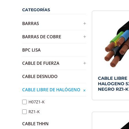
CATEGORÍAS
+
BARRAS
BARRA DE DISTRIBUCION DE
+
BARRAS DE COBRE
BRONCE
BARRA DE COBRE ESTAÑADA
BPC LISA
+
CABLE DE FUERZA
AWG
CABLE DESNUDO
CABLE LIBRE
HALOGENO 
RVK
NEGRO RZ1-K
CABLE LIBRE DE HALÓGENO
+
H07Z1-K
RZ1-K
CABLE THHN