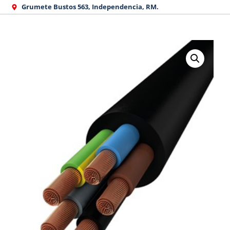
Ir
Grumete Bustos 563, Independencia, RM.
al
contenido