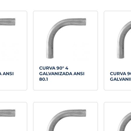
últimos
CURVA 90° 4
 ANSI
GALVANIZADA ANSI
CURVA 90
80.1
GALVANID