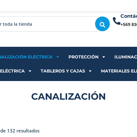
Contá
+569 83
NALIZACIÓN ELÉCTRICA
PROTECCIÓN
ILUMINA
 ELÉCTRICA
TABLEROS Y CAJAS
MATERIALES EL
CANALIZACIÓN
Ordenado
por
de 132 resultados
los