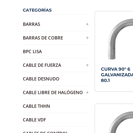
CATEGORÍAS
+
BARRAS
BARRA DE DISTRIBUCION DE
+
BARRAS DE COBRE
BRONCE
BARRA DE COBRE ESTAÑADA
BPC LISA
+
CABLE DE FUERZA
CURVA 90° 6
GALVANIZADA
AWG
CABLE DESNUDO
80.1
RVK
+
CABLE LIBRE DE HALÓGENO
H07Z1-K
CABLE THHN
RZ1-K
CABLE VDF