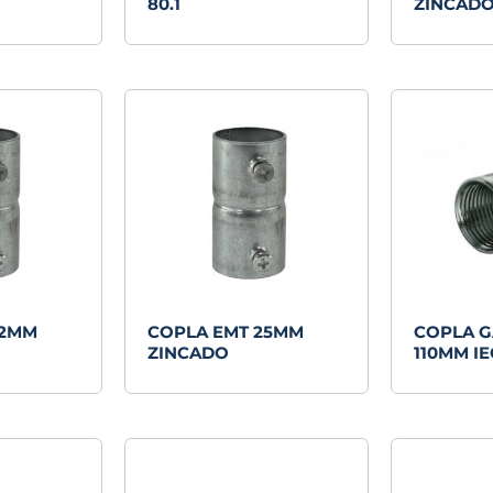
80.1
ZINCAD
32MM
COPLA EMT 25MM
COPLA G
ZINCADO
110MM IE