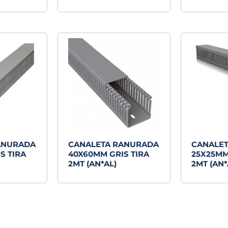
ANURADA
CANALETA RANURADA
CANALE
S TIRA
40X60MM GRIS TIRA
25X25MM
2MT (AN*AL)
2MT (AN*