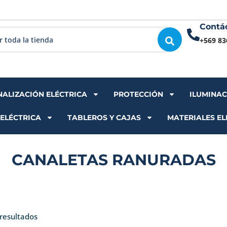
Contá
+569 83
NALIZACIÓN ELÉCTRICA
PROTECCIÓN
ILUMINA
 ELÉCTRICA
TABLEROS Y CAJAS
MATERIALES EL
CANALETAS RANURADAS
Ordenado
por
resultados
los