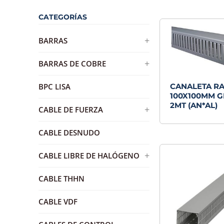
CATEGORÍAS
+
BARRAS
BARRA DE DISTRIBUCION DE
+
BARRAS DE COBRE
BRONCE
BARRA DE COBRE ESTAÑADA
CANALETA R
BPC LISA
100X100MM G
2MT (AN*AL)
+
CABLE DE FUERZA
AWG
CABLE DESNUDO
RVK
+
CABLE LIBRE DE HALÓGENO
H07Z1-K
CABLE THHN
RZ1-K
CABLE VDF