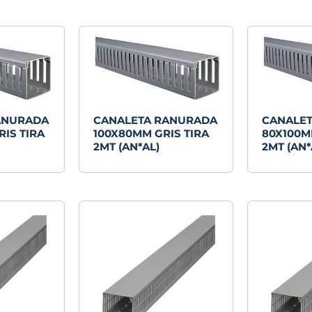
últimos
ANURADA
CANALETA RANURADA
CANALE
RIS TIRA
100X80MM GRIS TIRA
80X100M
2MT (AN*AL)
2MT (AN*