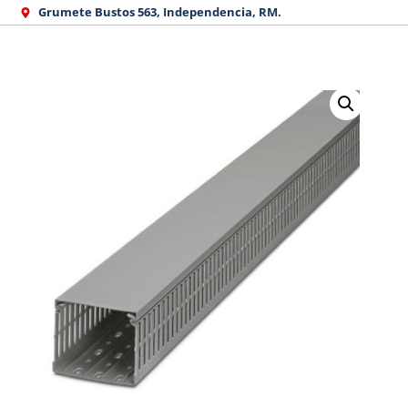
Ir
Grumete Bustos 563, Independencia, RM.
al
contenido