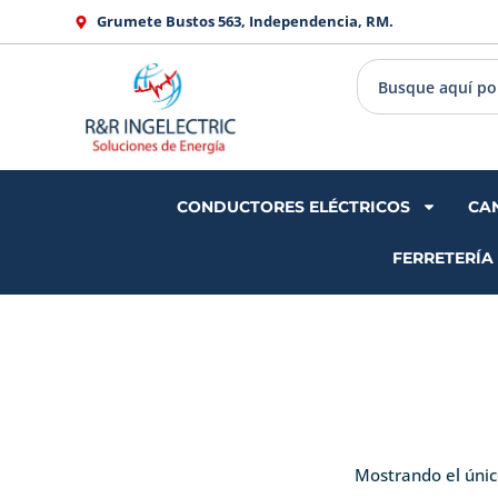
Ir
Grumete Bustos 563, Independencia, RM.
al
contenido
CONDUCTORES ELÉCTRICOS
CA
FERRETERÍA
Mostrando el únic