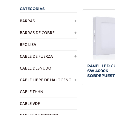
CATEGORÍAS
+
BARRAS
BARRA DE DISTRIBUCION DE
+
BARRAS DE COBRE
BRONCE
BARRA DE COBRE ESTAÑADA
BPC LISA
+
CABLE DE FUERZA
PANEL LED 
AWG
CABLE DESNUDO
6W 4000K
RVK
SOBREPUES
+
CABLE LIBRE DE HALÓGENO
H07Z1-K
CABLE THHN
RZ1-K
CABLE VDF