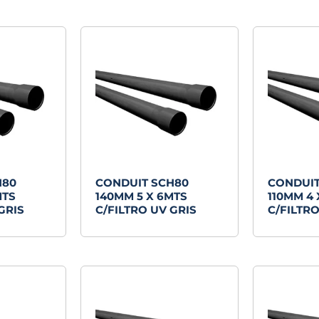
últimos
H80
CONDUIT SCH80
CONDUIT
MTS
140MM 5 X 6MTS
110MM 4 
GRIS
C/FILTRO UV GRIS
C/FILTRO