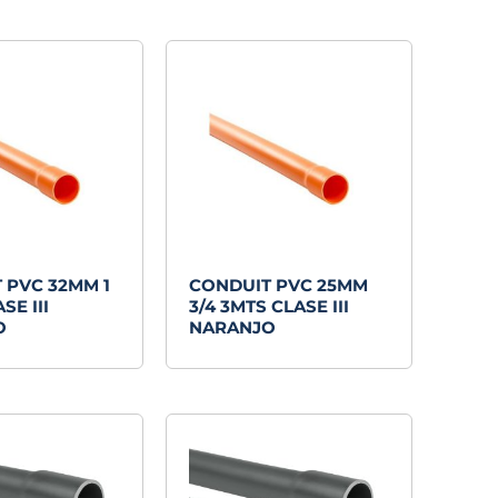
 PVC 32MM 1
CONDUIT PVC 25MM
SE III
3/4 3MTS CLASE III
O
NARANJO