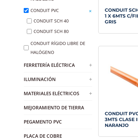
CONDUIT SC
+
+
CONDUIT PVC
CAJAS CHUQUI
1 X 6MTS C/F
CONDUIT SCH 40
CAJA CHUQUI METÁLICA
GRIS
CONDUIT SCH 80
CAJA CHUQUI PLASTICA
CONDUIT RÍGIDO LIBRE DE
HALÓGENO
+
FERRETERÍA ELÉCTRICA
ABRAZADERAS
+
ILUMINACIÓN
ABRAZADERAS ZINCADAS
AMPOLLETA GU10
+
MATERIALES ELÉCTRICOS
AMARRAS
+
PANEL LED
CANALETAS RANURADAS
MEJORAMIENTO DE TIERRA
AMARRAS BLANCAS
CUADRADO
CONDUIT PVC
REPARTIDORES
AMARRAS NEGRAS
3MTS CLASE II
PEGAMENTO PVC
EMBUTIDO
NARANJO
BALÓN GAS BUTANO
REDONDO
PLACA DE COBRE