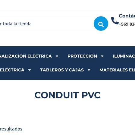
Contá
+569 83
NALIZACIÓN ELÉCTRICA
PROTECCIÓN
ILUMINA
 ELÉCTRICA
TABLEROS Y CAJAS
MATERIALES EL
CONDUIT PVC
Ordenado
por
resultados
los