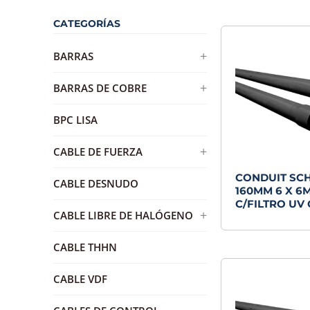
CATEGORÍAS
+
BARRAS
BARRA DE DISTRIBUCION DE
+
BARRAS DE COBRE
BRONCE
BARRA DE COBRE ESTAÑADA
BPC LISA
+
CABLE DE FUERZA
CONDUIT SC
AWG
CABLE DESNUDO
160MM 6 X 6
RVK
C/FILTRO UV 
+
CABLE LIBRE DE HALÓGENO
H07Z1-K
CABLE THHN
RZ1-K
CABLE VDF