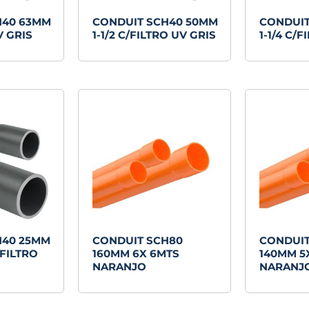
H40 63MM
CONDUIT SCH40 50MM
CONDUIT
V GRIS
1-1/2 C/FILTRO UV GRIS
1-1/4 C/
H40 25MM
CONDUIT SCH80
CONDUIT
/FILTRO
160MM 6X 6MTS
140MM 5
NARANJO
NARANJ