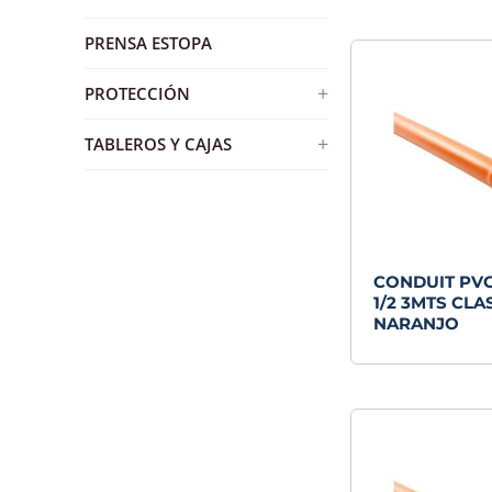
BASE ADHESIVA
SOBREPUESTO
PRENSA ESTOPA
BORNES ESTÁNDAR
GRAMPA PLÁSTICA
+
PROTECCIÓN
+
PERNO PARTIDO
BARRA TOMA TIERRA
+
TABLEROS Y CAJAS
CON ESPIGA
+
INTERRUPTORES
CAJAS METALICAS
SIN ESPIGA
CONMUTADOR TRIFÁSICO
+
PROTECCIONES
TABLERO AUTOSOPORTADO
BOQUILLA DE EMPALME
TABLERO PLÁSTICO
CONDUIT PVC
1/2 3MTS CLAS
NARANJO