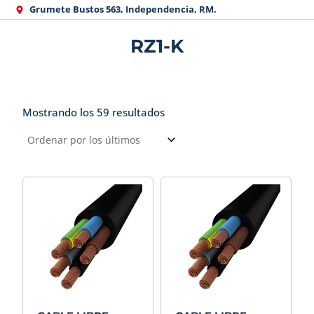
Ir
Grumete Bustos 563, Independencia, RM.
al
RZ1-K
contenido
Mostrando los 59 resultados
Ordenado
por
los
últimos