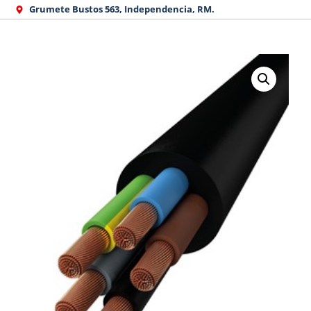
Ir
Grumete Bustos 563, Independencia, RM.
al
contenido