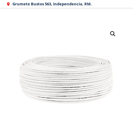
Ir
Grumete Bustos 563, Independencia, RM.
al
contenido