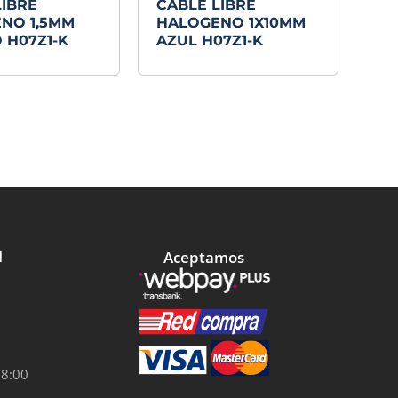
LIBRE
CABLE LIBRE
NO 1,5MM
HALOGENO 1X10MM
 H07Z1-K
AZUL H07Z1-K
Aceptamos
l
18:00