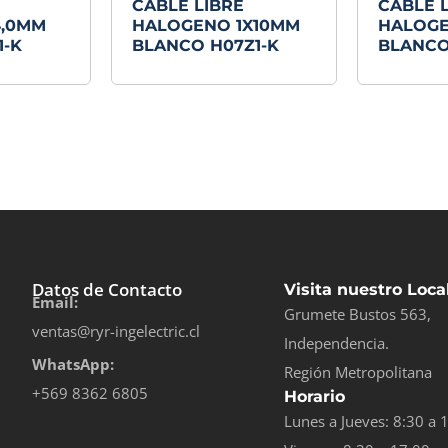
CABLE LIBRE
CABLE 
4,0MM
HALOGENO 1X10MM
HALOGE
1-K
BLANCO H07Z1-K
BLANCO
Datos de Contacto
Visita nuestro Loca
Email:
Grumete Bustos 563,
ventas@ryr-ingelectric.cl
Independencia.
WhatsApp:
Región Metropolitana
+569 8362 6805
Horario
Lunes a Jueves: 8:30 a 