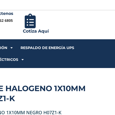
ctenos
Iniciar S
62 6805
Cotiza Aquí
CIÓN
RESPALDO DE ENERGÍA UPS
ÉCTRICOS
RE HALOGENO 1X10MM
1-K
NO 1X10MM NEGRO H07Z1-K