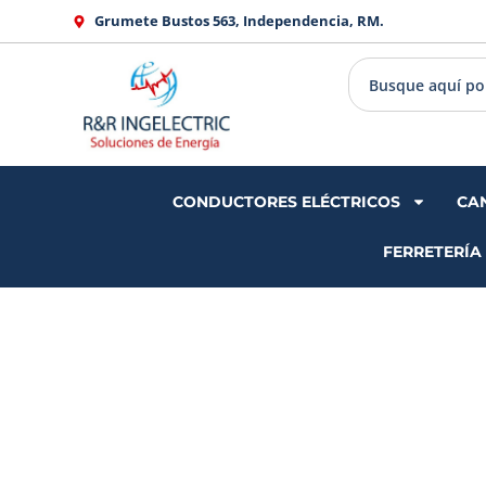
Ir
Grumete Bustos 563, Independencia, RM.
al
contenido
CONDUCTORES ELÉCTRICOS
CA
FERRETERÍA