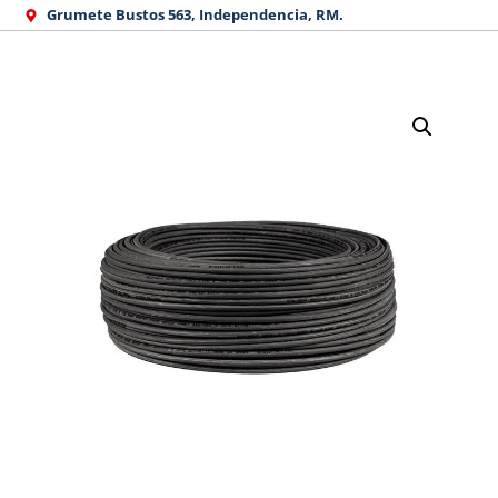
Ir
Grumete Bustos 563, Independencia, RM.
al
contenido