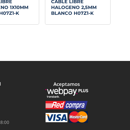
LIBRE
CABLE LIBRE
NO 1X10MM
HALOGENO 2,5MM
H07Z1-K
BLANCO H07Z1-K
Aceptamos
l
18:00