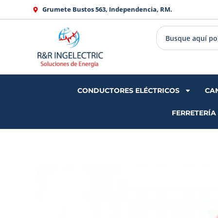
Ir
Grumete Bustos 563, Independencia, RM.
al
contenido
CONDUCTORES ELÉCTRICOS
CA
FERRETERÍA