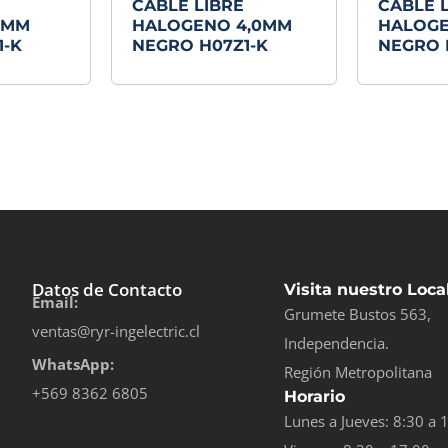
CABLE LIBRE
CABLE 
6MM
HALOGENO 4,0MM
HALOGE
1-K
NEGRO H07Z1-K
NEGRO 
Datos de Contacto
Visita nuestro Loca
Email:
Grumete Bustos 563,
ventas@ryr-ingelectric.cl
Independencia.
WhatsApp:
Región Metropolitana
+569 8362 6805
Horario
Lunes a Jueves: 8:30 a 