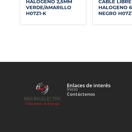
HALOGENO 2,5MM
CABLE LIBRE
VERDE/AMARILLO
HALOGENO 
H07Z1-K
NEGRO H07Z
Enlaces de interés
Inicio
Contáctenos