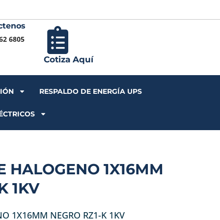
ctenos
Iniciar S
62 6805
Cotiza Aquí
CIÓN
RESPALDO DE ENERGÍA UPS
ÉCTRICOS
RE HALOGENO 1X16MM
K 1KV
NO 1X16MM NEGRO RZ1-K 1KV