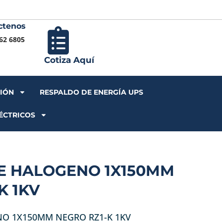
ctenos
Iniciar S
62 6805
Cotiza Aquí
CIÓN
RESPALDO DE ENERGÍA UPS
ÉCTRICOS
RE HALOGENO 1X150MM
K 1KV
NO 1X150MM NEGRO RZ1-K 1KV