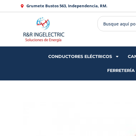
Ir
Grumete Bustos 563, Independencia, RM.
al
contenido
CONDUCTORES ELÉCTRICOS
CA
FERRETERÍA