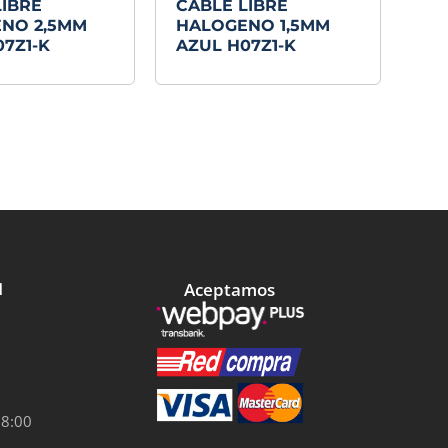
LIBRE
CABLE LIBRE
NO 2,5MM
HALOGENO 1,5MM
7Z1-K
AZUL H07Z1-K
Aceptamos
l
18:00