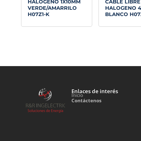
HALOGENO 1X10MM
CABLE LIBRE
VERDE/AMARRILO
HALOGENO 
H07Z1-K
BLANCO H07
Enlaces de interés
Inicio
Contáctenos