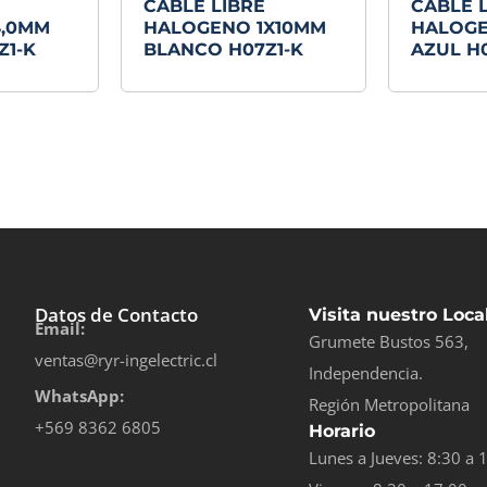
CABLE LIBRE
CABLE 
4,0MM
HALOGENO 1X10MM
HALOGE
Z1-K
BLANCO H07Z1-K
AZUL H0
Datos de Contacto
Visita nuestro Loca
Email:
Grumete Bustos 563,
ventas@ryr-ingelectric.cl
Independencia.
WhatsApp:
Región Metropolitana
+569 8362 6805
Horario
Lunes a Jueves: 8:30 a 