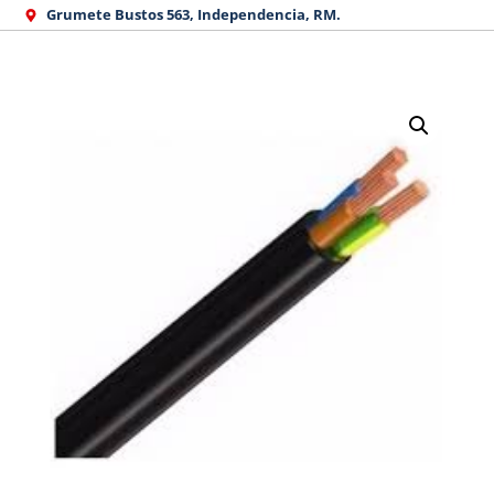
Ir
Grumete Bustos 563, Independencia, RM.
al
contenido