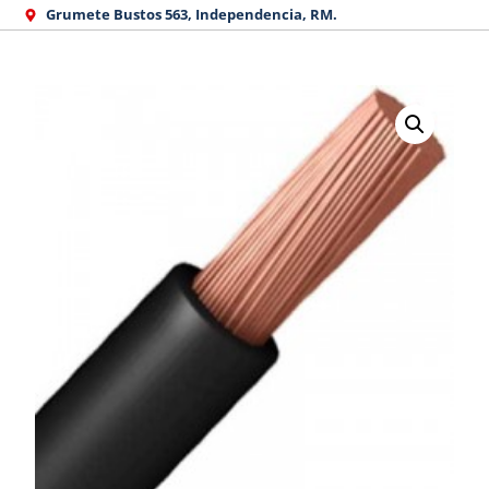
Ir
Grumete Bustos 563, Independencia, RM.
al
contenido