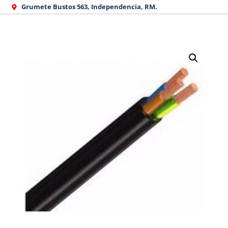
Ir
Grumete Bustos 563, Independencia, RM.
al
contenido