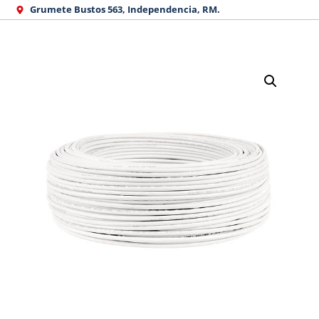
Ir
Grumete Bustos 563, Independencia, RM.
al
contenido