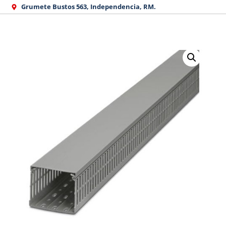
Ir
Grumete Bustos 563, Independencia, RM.
al
contenido