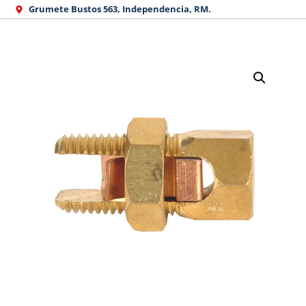
Ir
Grumete Bustos 563, Independencia, RM.
al
contenido