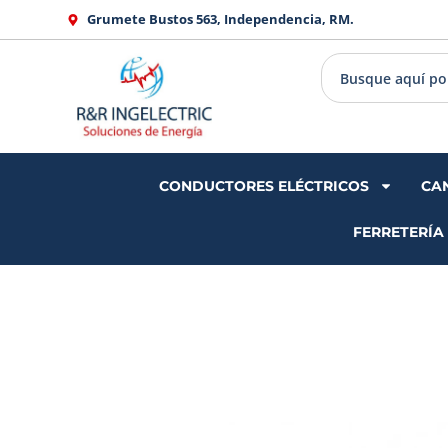
Ir
Grumete Bustos 563, Independencia, RM.
al
contenido
CONDUCTORES ELÉCTRICOS
CA
FERRETERÍA