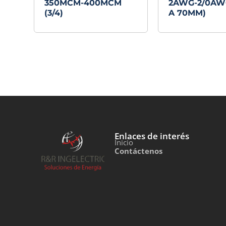
350MCM-400MCM
2AWG-2/0AW
(3/4)
A 70MM)
Enlaces de interés
Inicio
Contáctenos