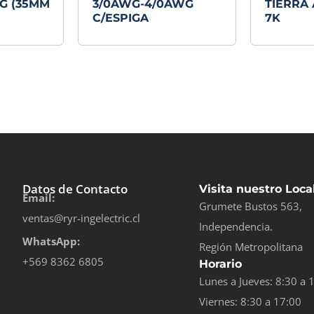
G (35MM
3/0AWG-4/0AWG
TIERRA 
C/ESPIGA
7K
Datos de Contacto
Visita nuestro Loca
Email:
Grumete Bustos 563,
ventas@ryr-ingelectric.cl
Independencia.
WhatsApp:
Región Metropolitana
+569 8362 6805
Horario
Lunes a Jueves: 8:30 a 
Viernes: 8:30 a 17:00