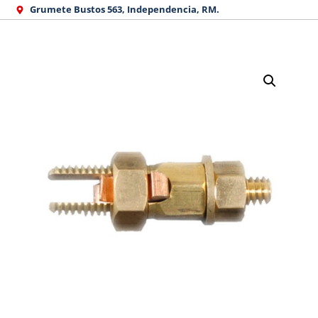
Ir
Grumete Bustos 563, Independencia, RM.
al
contenido