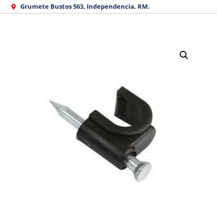
Ir
Grumete Bustos 563, Independencia, RM.
al
contenido