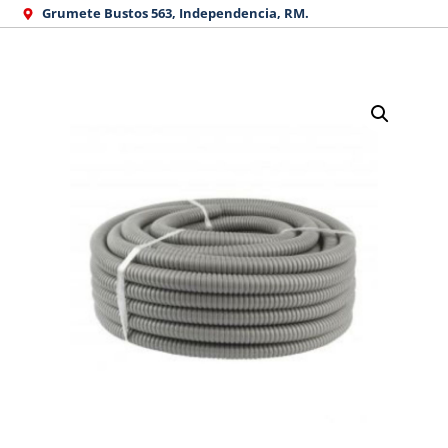
Ir
Grumete Bustos 563, Independencia, RM.
al
contenido