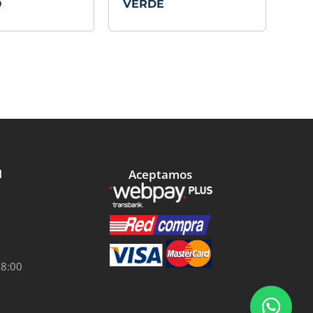
O
VERDE
Aceptamos
l
18:00