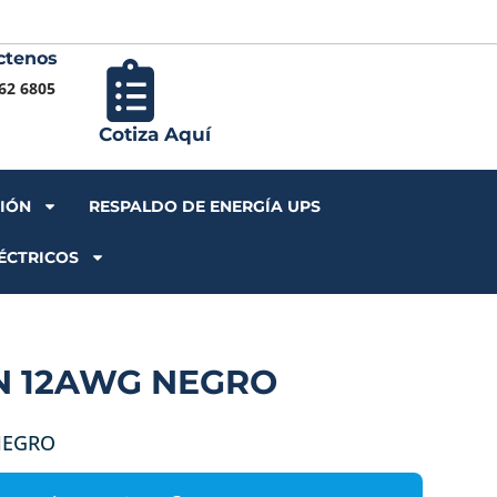
ctenos
Iniciar S
62 6805
Cotiza Aquí
CIÓN
RESPALDO DE ENERGÍA UPS
ÉCTRICOS
N 12AWG NEGRO
NEGRO