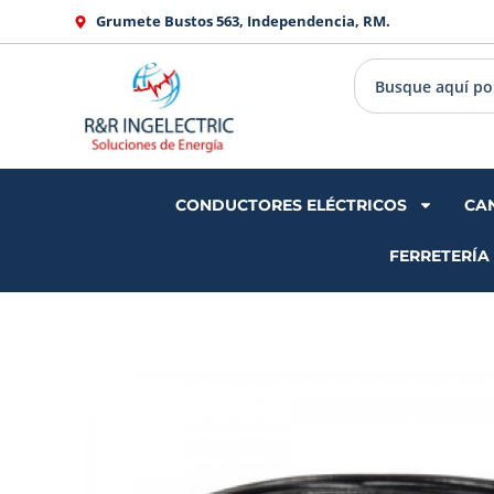
Ir
Grumete Bustos 563, Independencia, RM.
al
contenido
CONDUCTORES ELÉCTRICOS
CA
FERRETERÍA