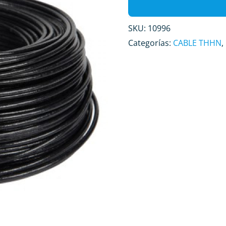
SKU:
10996
Categorías:
CABLE THHN
,