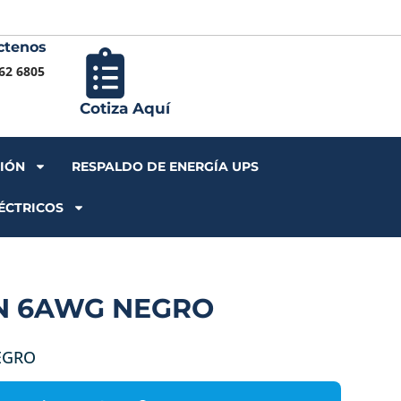
ctenos
Iniciar S
62 6805
Cotiza Aquí
CIÓN
RESPALDO DE ENERGÍA UPS
ÉCTRICOS
N 6AWG NEGRO
EGRO