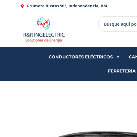
Ir
Grumete Bustos 563, Independencia, RM.
al
contenido
CONDUCTORES ELÉCTRICOS
CA
FERRETERÍA