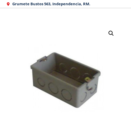
Ir
Grumete Bustos 563, Independencia, RM.
al
contenido