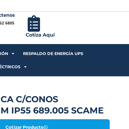
ctenos
Iniciar S
62 6805
Cotiza Aquí
CIÓN
RESPALDO DE ENERGÍA UPS
ÉCTRICOS
NCA C/CONOS
M IP55 689.005 SCAME
Cotizar Producto