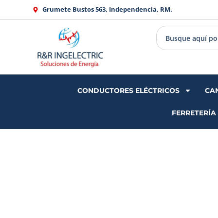
Ir
Grumete Bustos 563, Independencia, RM.
al
contenido
CONDUCTORES ELÉCTRICOS
CA
FERRETERÍA