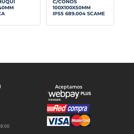
HUQUI
C/CONOS
X40MM
100X100X50MM
CA
IP55 689.004 SCAME
Aceptamos
l
18:00