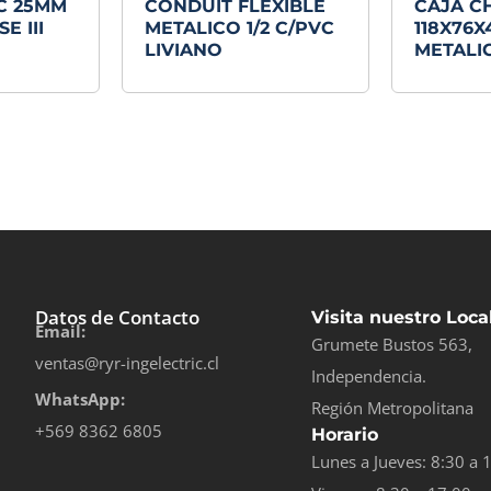
C 25MM
CONDUIT FLEXIBLE
CAJA C
E III
METALICO 1/2 C/PVC
118X76
LIVIANO
METALI
Datos de Contacto
Visita nuestro Loca
Email:
Grumete Bustos 563,
ventas@ryr-ingelectric.cl
Independencia.
WhatsApp:
Región Metropolitana
+569 8362 6805
Horario
Lunes a Jueves: 8:30 a 