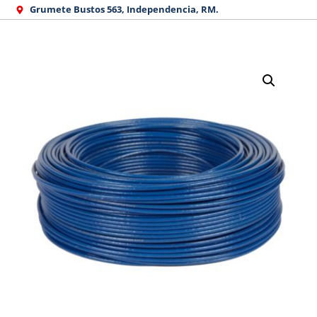
Ir
Grumete Bustos 563, Independencia, RM.
al
contenido