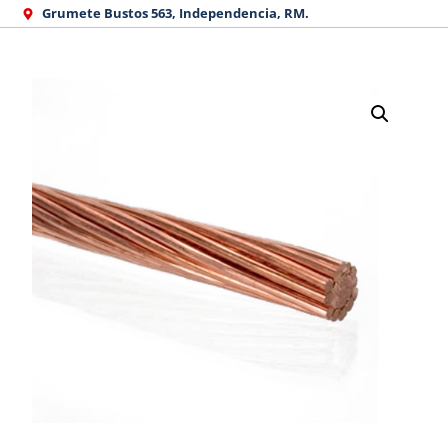
Ir
Grumete Bustos 563, Independencia, RM.
al
contenido