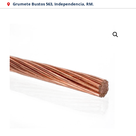
Ir
Grumete Bustos 563, Independencia, RM.
al
contenido